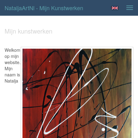
NataljaArtNl - Mijn Kunstwerken
Tog
navi
Mijn kunstwerken
Welkom
op mijn
website.
Mijn
naam is
Natalja