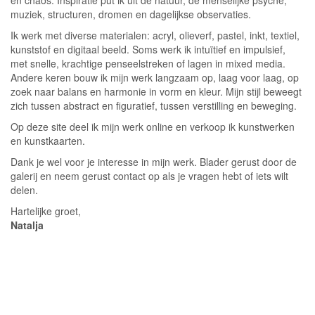
en chaos. Inspiratie put ik uit de natuur, de menselijke psyche,
muziek, structuren, dromen en dagelijkse observaties.
Ik werk met diverse materialen: acryl, olieverf, pastel, inkt, textiel,
kunststof en digitaal beeld. Soms werk ik intuïtief en impulsief,
met snelle, krachtige penseelstreken of lagen in mixed media.
Andere keren bouw ik mijn werk langzaam op, laag voor laag, op
zoek naar balans en harmonie in vorm en kleur. Mijn stijl beweegt
zich tussen abstract en figuratief, tussen verstilling en beweging.
Op deze site deel ik mijn werk online en verkoop ik kunstwerken
en kunstkaarten.
Dank je wel voor je interesse in mijn werk. Blader gerust door de
galerij en neem gerust contact op als je vragen hebt of iets wilt
delen.
Hartelijke groet,
Natalja