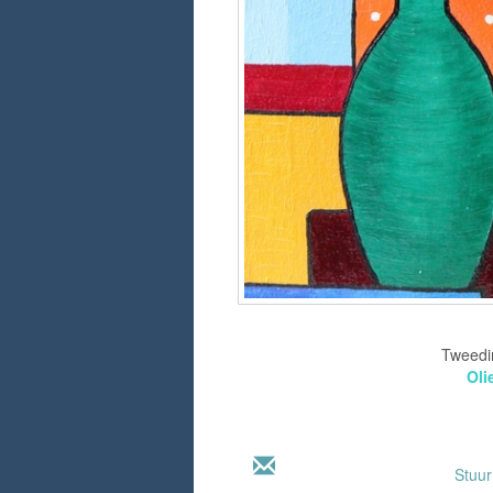
Tweedim
Oli
Stuu