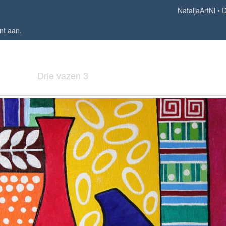
NataljaArtNl
D
nt aan
.
Drie vazen 3