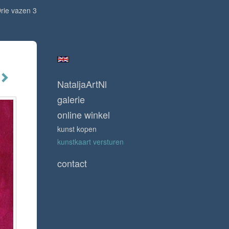
rie vazen 3
NataljaArtNl
galerie
online winkel
kunst kopen
kunstkaart versturen
contact