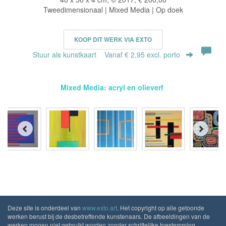
Tweedimensionaal | Mixed Media | Op doek
KOOP DIT WERK VIA EXTO
Stuur als kunstkaart
Vanaf € 2,95 excl. porto
Mixed Media: acryl en olieverf
Deze site is onderdeel van
www.exto.art
. Het copyright op alle getoonde
werken berust bij de desbetreffende kunstenaars. De afbeeldingen van de
werken mogen niet gebruikt worden zonder schriftelijke toestemming.