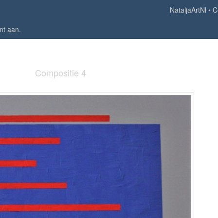
NataljaArtNl
C
nt aan
.
Compositie 4