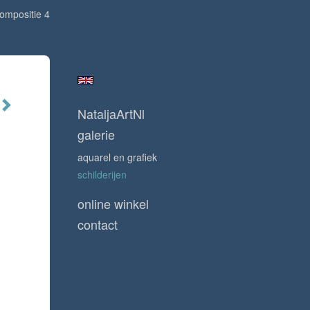
ompositie 4
NataljaArtNl
galerie
aquarel en grafiek
schilderijen
online winkel
contact