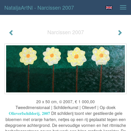
NataljaArtNl - Narcissen 2007
Tog
navi
Narcissen 2007
20 x 50 cm, © 2007, € 1 000,00
Tweedimensionaal | Schilderkunst | Olieverf | Op doek
Olieverfschilderij, 2007
Dit schilderij toont vier gestileerde gele
bloemen met oranje harten, netjes op een rij geplaatst tegen een
diepgroene achtergrond. De eenvoudige vormen en het ritmische