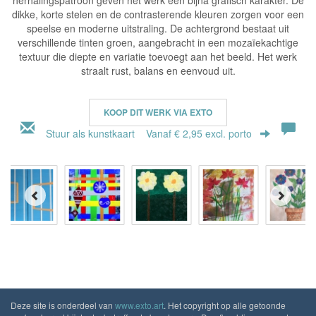
herhalingspatroon geven het werk een bijna grafisch karakter. De
dikke, korte stelen en de contrasterende kleuren zorgen voor een
speelse en moderne uitstraling. De achtergrond bestaat uit
verschillende tinten groen, aangebracht in een mozaïekachtige
textuur die diepte en variatie toevoegt aan het beeld. Het werk
straalt rust, balans en eenvoud uit.
KOOP DIT WERK VIA EXTO
Stuur als kunstkaart
Vanaf € 2,95 excl. porto
Deze site is onderdeel van
www.exto.art
. Het copyright op alle getoonde