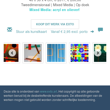
Tweedimensionaal | Mixed Media | Op doek
Mixed Media: acryl en olieverf
KOOP DIT WERK VIA EXTO
Stuur als kunstkaart
Vanaf € 2,95 excl. porto
Deze site is onderdeel van
www.exto.art
. Het copyright op alle getoonde
werken berust bij de desbetreffende kunstenaars. De afbeeldingen van de
werken mogen niet gebruikt worden zonder schriftelijke toestemming.