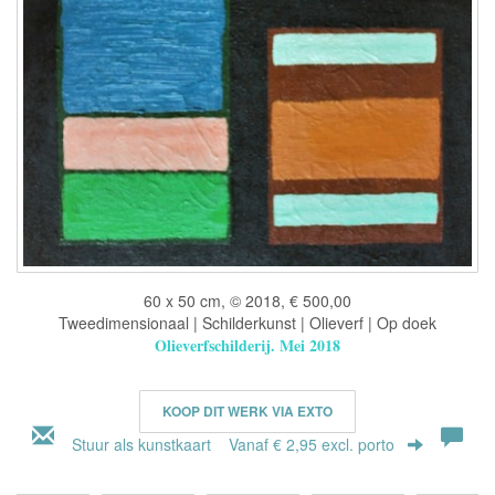
60 x 50 cm, © 2018, € 500,00
Tweedimensionaal | Schilderkunst | Olieverf | Op doek
Olieverfschilderij. Mei 2018
KOOP DIT WERK VIA EXTO
Stuur als kunstkaart
Vanaf € 2,95 excl. porto