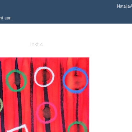
NataljaA
nt aan
.
Inkt 4