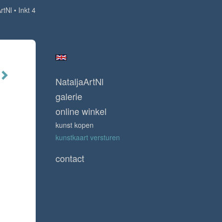
rtNl
Inkt 4
NataljaArtNl
galerie
online winkel
kunst kopen
kunstkaart versturen
contact