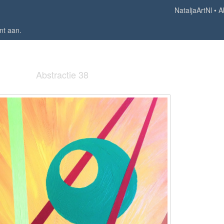
NataljaArtNl
A
nt aan
.
Abstractie 38