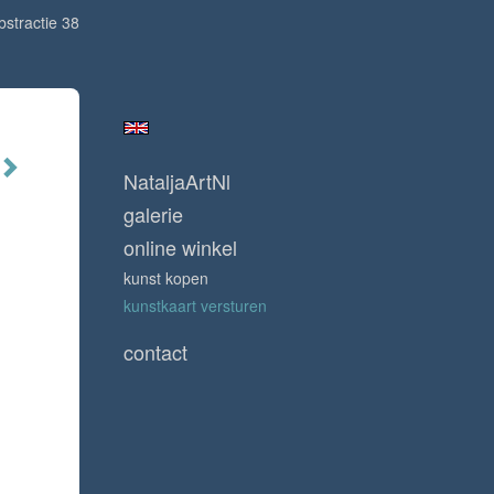
bstractie 38
NataljaArtNl
galerie
online winkel
kunst kopen
kunstkaart versturen
contact