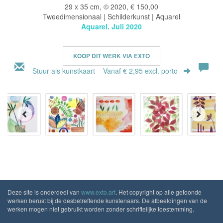
29 x 35 cm, © 2020, € 150,00
Tweedimensionaal | Schilderkunst | Aquarel
Aquarel. Juli 2020
KOOP DIT WERK VIA EXTO
Stuur als kunstkaart
Vanaf € 2,95 excl. porto
Deze site is onderdeel van
www.exto.art
. Het copyright op alle getoonde
werken berust bij de desbetreffende kunstenaars. De afbeeldingen van de
werken mogen niet gebruikt worden zonder schriftelijke toestemming.