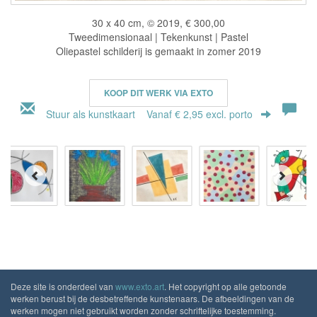
30 x 40 cm, © 2019, € 300,00
Tweedimensionaal | Tekenkunst | Pastel
Oliepastel schilderij is gemaakt in zomer 2019
KOOP DIT WERK VIA EXTO
Stuur als kunstkaart
Vanaf € 2,95 excl. porto
Deze site is onderdeel van
www.exto.art
. Het copyright op alle getoonde
werken berust bij de desbetreffende kunstenaars. De afbeeldingen van de
werken mogen niet gebruikt worden zonder schriftelijke toestemming.