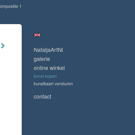
ompositie 1
NataljaArtNl
galerie
online winkel
kunst kopen
kunstkaart versturen
contact