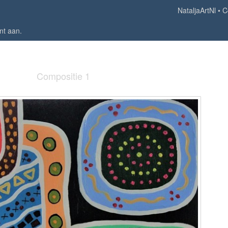
NataljaArtNl
C
nt aan
.
Compositie 1