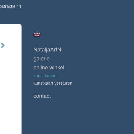
bstractie 11
NataljaArtNl
galerie
online winkel
kunst kopen
kunstkaart versturen
contact