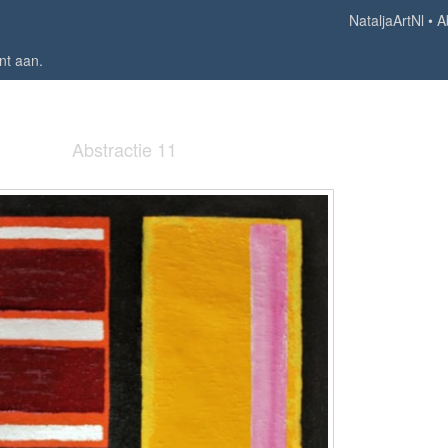
NataljaArtNl
A
nt aan
.
Abstractie 11