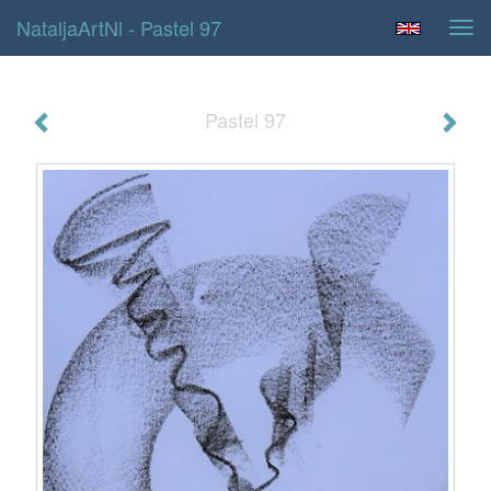
NataljaArtNl - Pastel 97
Tog
navi
Pastel 97