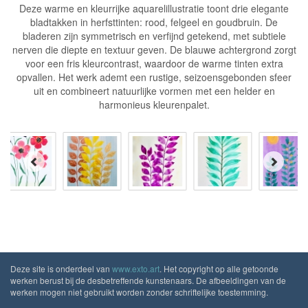
Deze warme en kleurrijke aquarelillustratie toont drie elegante
bladtakken in herfsttinten: rood, felgeel en goudbruin. De
bladeren zijn symmetrisch en verfijnd getekend, met subtiele
nerven die diepte en textuur geven. De blauwe achtergrond zorgt
voor een fris kleurcontrast, waardoor de warme tinten extra
opvallen. Het werk ademt een rustige, seizoensgebonden sfeer
uit en combineert natuurlijke vormen met een helder en
harmonieus kleurenpalet.
Deze site is onderdeel van
www.exto.art
. Het copyright op alle getoonde
werken berust bij de desbetreffende kunstenaars. De afbeeldingen van de
werken mogen niet gebruikt worden zonder schriftelijke toestemming.